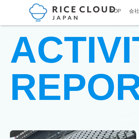
TOP
会
ACTIVI
REPO